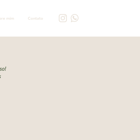
bre mim
Contato
so!
s