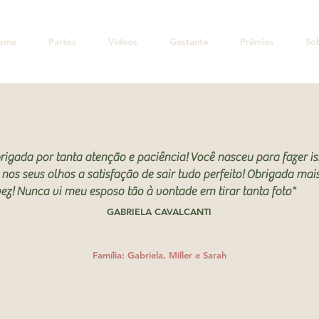
ome
Partos
Vídeos
Gestante
Prêmios
So
rigada por tanta atenção e paciência!
Você nasceu para fazer is
 nos seus olhos a satisfação de sair tudo perfeito!
Obrigada mai
ez!
Nunca vi meu esposo tão à vontade em tirar tanta foto"
GABRIELA CAVALCANTI
Família: Gabriela, Miller e Sarah