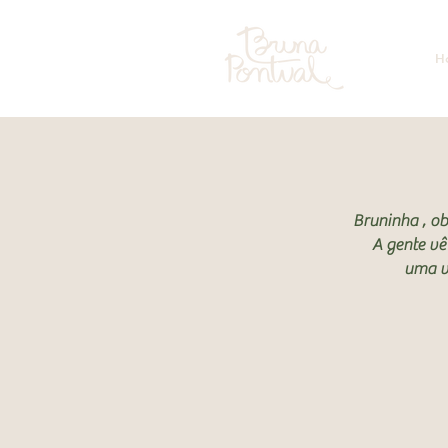
H
Bruninha , ob
A gente vê
uma v