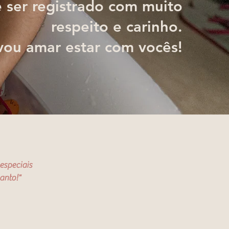
 ser registrado com muito
respeito e carinho.
vou amar estar com vocês!
especiais
anto!"