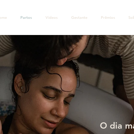
ome
Partos
Vídeos
Gestante
Prêmios
So
O dia m