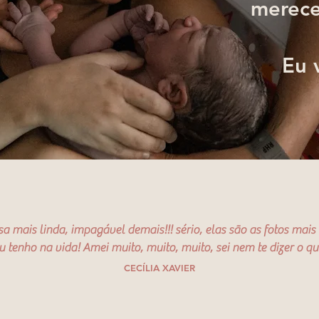
merece
Eu 
sa mais linda, impagável demais!!! sério, elas são as fotos mais 
u tenho na vida! Amei muito, muito, muito, sei nem te dizer o qu
CECÍLIA XAVIER