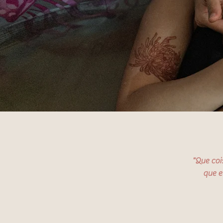
"Que coi
que e